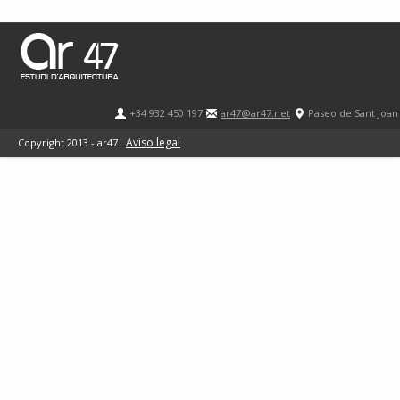
+34 932 450 197
ar47@ar47.net
Paseo de Sant Joan
Aviso legal
Copyright 2013 - ar47.