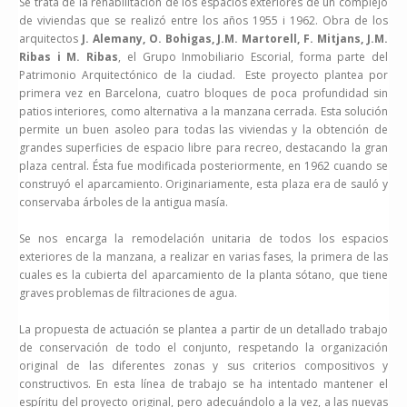
Se trata de la rehabilitación de los espacios exteriores de un
complejo
de viviendas que se realizó entre los años 1955 i 1962. Obra de los
arquitectos
J. Alemany, O. Bohigas, J.M. Martorell, F. Mitjans, J.M.
Ribas i M. Ribas
, el Grupo Inmobiliario Escorial, forma parte del
Patrimonio Arquitectónico de la ciudad. Este proyecto plantea por
primera vez en Barcelona, cuatro bloques de poca profundidad sin
patios interiores, como alternativa a la manzana cerrada. Esta solución
permite un buen asoleo para todas las viviendas y la obtención de
grandes superficies de espacio libre para recreo, destacando la gran
plaza central. Ésta fue modificada posteriormente, en 1962 cuando se
construyó el aparcamiento. Originariamente, esta plaza era de sauló y
conservaba árboles de la antigua masía.
Se nos encarga la remodelación unitaria de todos los espacios
exteriores de la manzana, a realizar en varias fases, la primera de las
cuales es la cubierta del aparcamiento de la planta sótano, que tiene
graves problemas de filtraciones de agua.
La propuesta de actuación se plantea a partir de un detallado trabajo
de conservación de todo el conjunto, respetando la organización
original de las diferentes zonas y sus criterios compositivos y
constructivos. En esta línea de trabajo se ha intentado mantener el
espíritu del proyecto original, pero adecuándolo a la vez, a las nuevas