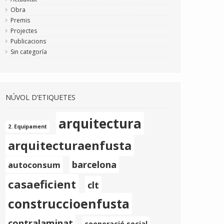
Obra
Premis
Projectes
Publicacions
Sin categoría
NÚVOL D’ETIQUETES
arquitectura
2. Equipament
arquitecturaenfusta
barcelona
autoconsum
casaeficient
clt
construccioenfusta
contralaminat
cooperació social