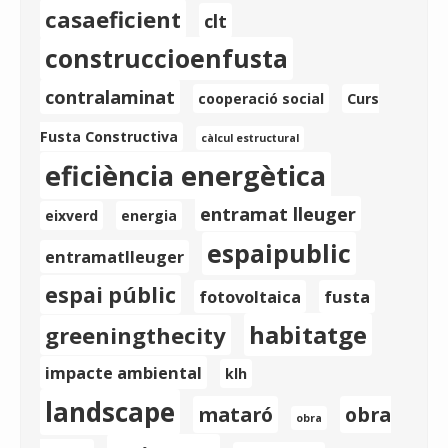
casaeficient
clt
construccioenfusta
contralaminat
cooperació social
Curs
Fusta Constructiva
càlcul estructural
eficiència energètica
entramat lleuger
eixverd
energia
espaipublic
entramatlleuger
espai públic
fotovoltaica
fusta
habitatge
greeningthecity
impacte ambiental
klh
landscape
mataró
obra
obra