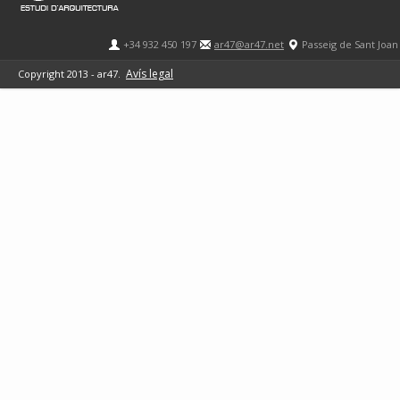
+34 932 450 197
ar47@ar47.net
Passeig de Sant Joan
Avís legal
Copyright 2013 - ar47.