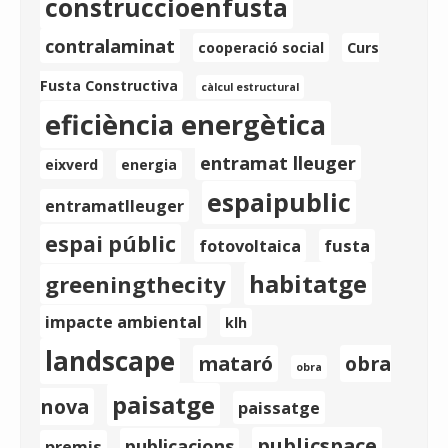
construccioenfusta
contralaminat
cooperació social
Curs
Fusta Constructiva
càlcul estructural
eficiència energètica
entramat lleuger
eixverd
energia
espaipublic
entramatlleuger
espai públic
fotovoltaica
fusta
habitatge
greeningthecity
impacte ambiental
klh
landscape
mataró
obra
obra
paisatge
nova
paissatge
publicspace
publicacions
premis