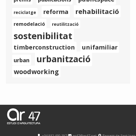
rehabilitació
reforma
reciclatge
remodelació
reutilització
sostenibilitat
timberconstruction
unifamiliar
urbanització
urban
woodworking
+34 932 450 197
ar47@ar47.net
Passeig de Sant Joan