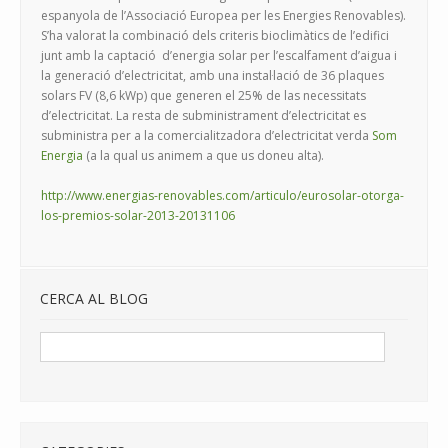
espanyola de l’Associació Europea per les Energies Renovables).
S’ha valorat la combinació dels criteris bioclimàtics de l’edifici
junt amb la captació d’energia solar per l’escalfament d’aigua i
la generació d’electricitat, amb una instal·lació de 36 plaques
solars FV (8,6 kWp) que generen el 25% de las necessitats
d’electricitat. La resta de subministrament d’electricitat es
subministra per a la comercialitzadora d’electricitat verda
Som
Energia
(a la qual us animem a que us doneu alta).
http://www.energias-renovables.com/articulo/eurosolar-otorga-
los-premios-solar-2013-20131106
CERCA AL BLOG