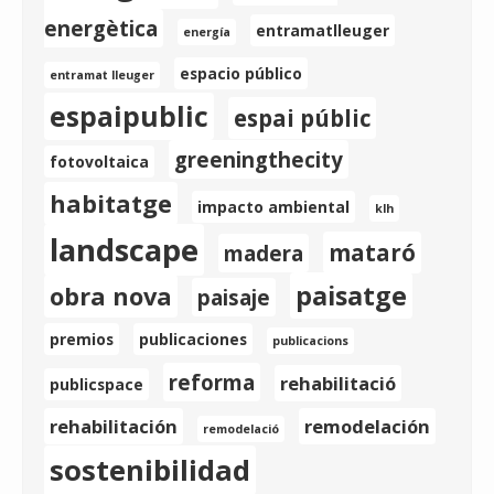
energètica
entramatlleuger
energía
espacio público
entramat lleuger
espaipublic
espai públic
greeningthecity
fotovoltaica
habitatge
impacto ambiental
klh
landscape
mataró
madera
paisatge
obra nova
paisaje
premios
publicaciones
publicacions
reforma
rehabilitació
publicspace
rehabilitación
remodelación
remodelació
sostenibilidad