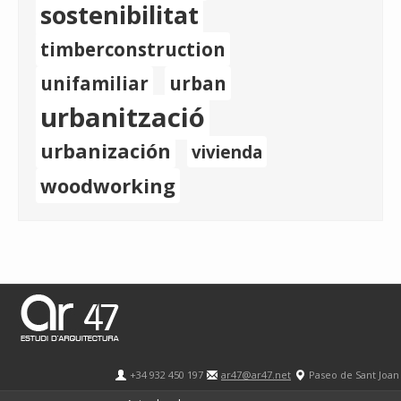
sostenibilitat
timberconstruction
unifamiliar
urban
urbanització
urbanización
vivienda
woodworking
+34 932 450 197
ar47@ar47.net
Paseo de Sant Joan