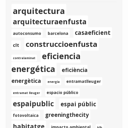
arquitectura
arquitecturaenfusta
casaeficient
autoconsumo
barcelona
construccioenfusta
clt
eficiencia
contralaminat
energética
eficiència
energètica
entramatlleuger
energía
espacio público
entramat lleuger
espaipublic
espai públic
greeningthecity
fotovoltaica
habitatge
impacto ambiental
klh