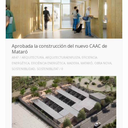
Aprobada la construcción del nuevo CAAC de
Mataró
AR47
ARQUITECTURA
,
ARQUITECTURAENFUSTA
,
EFICIENCIA
ENERGÉTICA
,
EFICIÈNCIA ENERGÈTICA
,
MADERA
,
MATARÓ
,
OBRA NOVA
,
SOSTENIBILIDAD
,
SOSTENIBILITAT
0