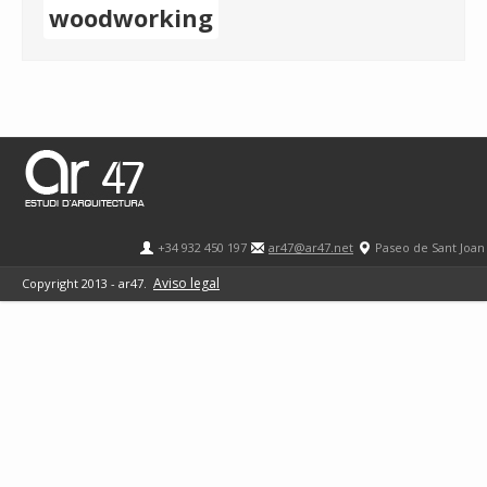
woodworking
+34 932 450 197
ar47@ar47.net
Paseo de Sant Joan
Aviso legal
Copyright 2013 - ar47.